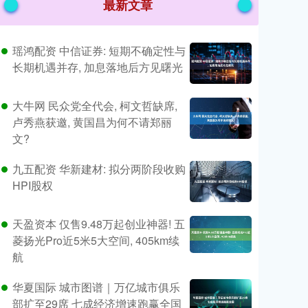
最新文章
瑶鸿配资 中信证券: 短期不确定性与
长期机遇并存, 加息落地后方见曙光
大牛网 民众党全代会, 柯文哲缺席,
卢秀燕获邀, 黄国昌为何不请郑丽
文?
九五配资 华新建材: 拟分两阶段收购
HPI股权
天盈资本 仅售9.48万起创业神器! 五
菱扬光Pro近5米5大空间, 405km续
航
华夏国际 城市图谱｜万亿城市俱乐
部扩至29席 七成经济增速跑赢全国