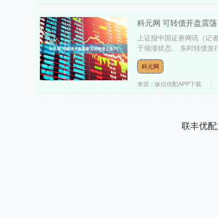
科元网 可转债开盘震荡
上证报中国证券网讯（记者
于领涨状态。 东时转债发行
科元网
来源：纵信优配APP下载
联丰优配
深证成指
14311.01
.68
1.02%
200.89
1