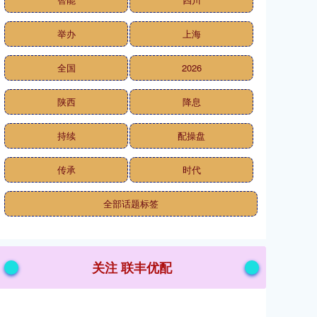
举办
上海
全国
2026
陕西
降息
持续
配操盘
传承
时代
全部话题标签
关注 联丰优配