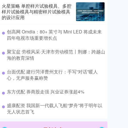
火星策略 单腔样片试验模具、多腔
样片试验模具与精密样片试验模具
的设计应用
​创高网 Omdia：80+ 英寸与 Mini LED 将成未来
四年电视市场重要增长点
​聚宝盆 劳模风采·天津市劳动模范丨荆娜：跨越山
海的教育深情
​台面优配 建行菏泽曹州支行：手写“对话”暖人
心，无声服务赢称赞
​东方优配 券商股走强 兴业证券涨超4%
​盛康配资 我国新一代载人飞船“梦舟”将于明年以
无人状态首飞