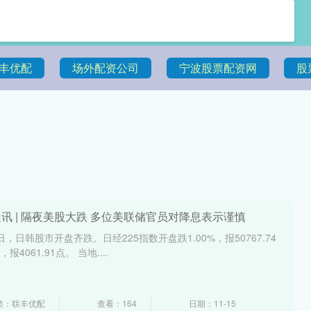
丰优配
场外配资公司
宁波股票配资网
股
晨讯 | 隔夜美股大跌 多位美联储官员对降息表示谨慎
4日，日韩股市开盘齐跌。日经225指数开盘跌1.00%，报50767.74
4061.91点。 当地....
类：联丰优配
查看：164
日期：11-15