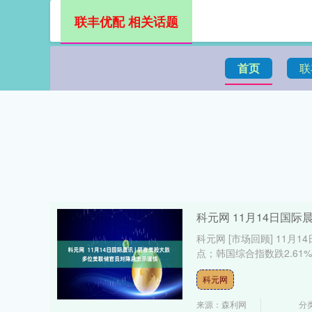
联丰优配 相关话题
首页
联
科元网 11月14日国际
科元网 [市场回顾] 11月1
点；韩国综合指数跌2.61%，报
科元网
来源：森利网
分