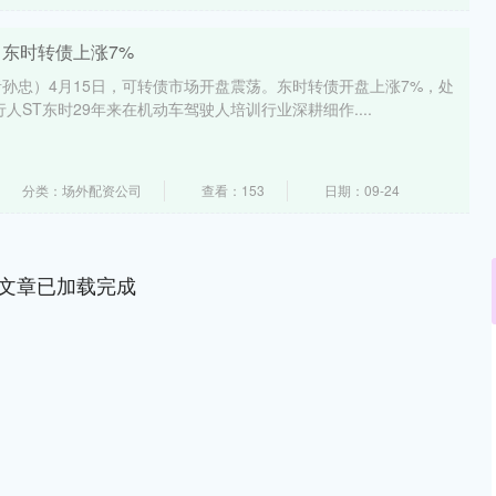
 东时转债上涨7%
孙忠）4月15日，可转债市场开盘震荡。东时转债开盘上涨7%，处
人ST东时29年来在机动车驾驶人培训行业深耕细作....
分类：场外配资公司
查看：153
日期：09-24
文章已加载完成
沪深300
4694.44
.42%
43.13
0.93%