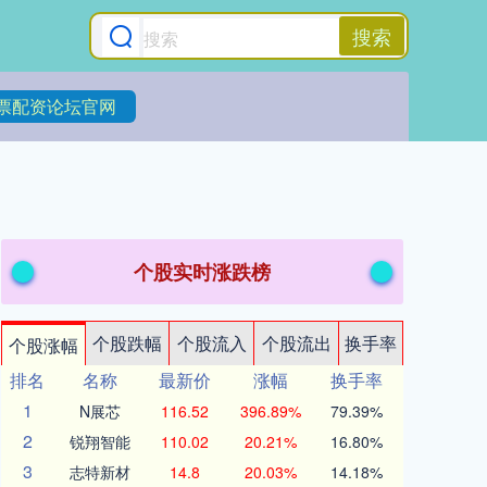
搜索
票配资论坛官网
个股实时涨跌榜
个股跌幅
个股流入
个股流出
换手率
个股涨幅
排名
名称
最新价
涨幅
换手率
1
N展芯
116.52
396.89%
79.39%
2
锐翔智能
110.02
20.21%
16.80%
3
志特新材
14.8
20.03%
14.18%