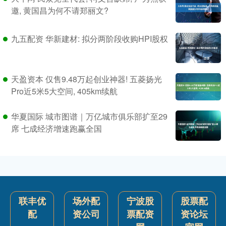
邀, 黄国昌为何不请郑丽文?
九五配资 华新建材: 拟分两阶段收购HPI股权
天盈资本 仅售9.48万起创业神器! 五菱扬光
Pro近5米5大空间, 405km续航
华夏国际 城市图谱｜万亿城市俱乐部扩至29
席 七成经济增速跑赢全国
联丰优
场外配
宁波股
股票配
配
资公司
票配资
资论坛