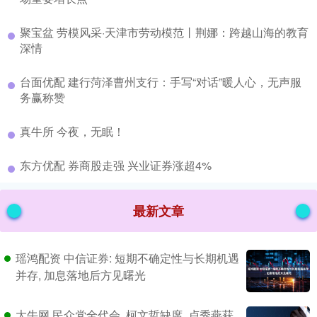
​聚宝盆 劳模风采·天津市劳动模范丨荆娜：跨越山海的教育
深情
​台面优配 建行菏泽曹州支行：手写“对话”暖人心，无声服
务赢称赞
​真牛所 今夜，无眠！
​东方优配 券商股走强 兴业证券涨超4%
最新文章
瑶鸿配资 中信证券: 短期不确定性与长期机遇
并存, 加息落地后方见曙光
大牛网 民众党全代会, 柯文哲缺席, 卢秀燕获