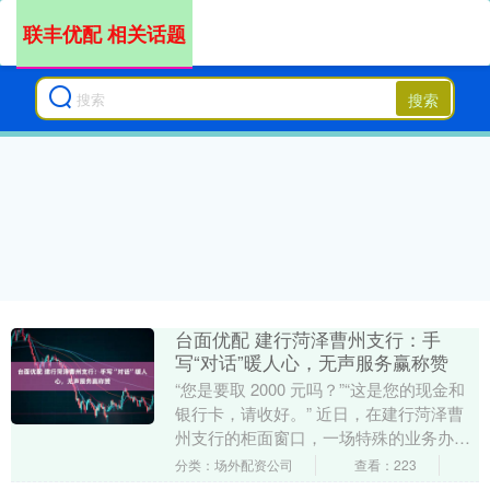
联丰优配 相关话题
搜索
台面优配 建行菏泽曹州支行：手
写“对话”暖人心，无声服务赢称赞
“您是要取 2000 元吗？”“这是您的现金和
银行卡，请收好。” 近日，在建行菏泽曹
州支行的柜面窗口，一场特殊的业务办理
正在进行——柜员没有用声音沟通，而是
分类：场外配资公司
查看：223
拿起....