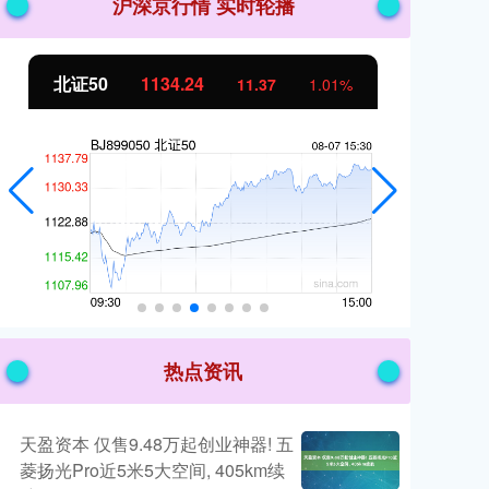
沪深京行情 实时轮播
北证50
1134.24
创
11.37
1.01%
热点资讯
天盈资本 仅售9.48万起创业神器! 五
菱扬光Pro近5米5大空间, 405km续