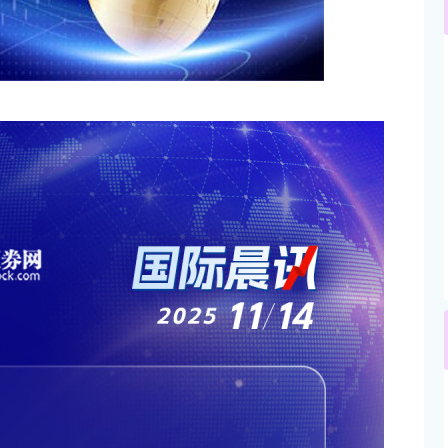
沪深300
4694.44
.42%
43.13
0.93%