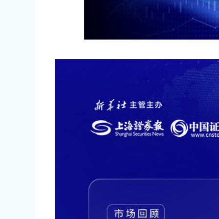
深证成指
14311.01
.68
1.02%
200.89
1