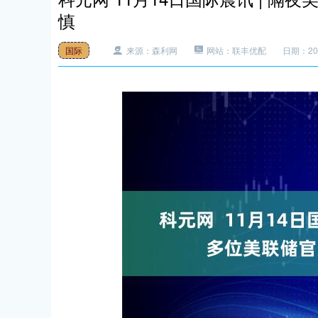
慎
国际
来源：森利网
网站：联丰优配
日期：2025