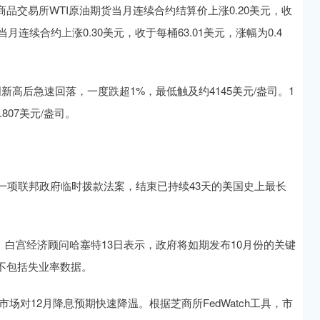
品交易所WTI原油期货当月连续合约结算价上涨0.20美元，收
当月连续合约上涨0.30美元，收于每桶63.01美元，涨幅为0.4
新高后急速回落，一度跌超1%，最低触及约4145美元/盎司。1
807美元/盎司。
一项联邦政府临时拨款法案，结束已持续43天的美国史上最长
布。白宫经济顾问哈塞特13日表示，政府将如期发布10月份的关键
不包括失业率数据。
场对12月降息预期快速降温。根据芝商所FedWatch工具，市