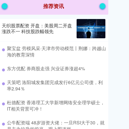
推荐资讯
天织股票配资 开盘：美股周二开盘
涨跌不一 科技股跌幅领先
聚宝盆 劳模风采·天津市劳动模范丨荆娜：跨越山
海的教育深情
东方优配 券商股走强 兴业证券涨超4%
天策吧 洛阳城发集团完成发行6亿元公司债，利
率2.94％
杜德配资 香港理工大学新增网络安全理学硕士，
IT相关背景可冲！
公牛配资端 48岁游资大佬：一旦RSI大于30，就
是主力拉升的前兆，跟上即连板