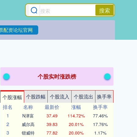
搜索
票配资论坛官网
个股实时涨跌榜
个股跌幅
个股流入
个股流出
换手率
个股涨幅
排名
名称
最新价
涨幅
换手率
1
N津富
37.49
114.72%
77.46%
2
威尔高
39.83
20.01%
17.76%
3
锴威特
77.82
20.00%
1.17%