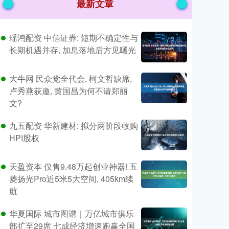
最新文章
瑶鸿配资 中信证券: 短期不确定性与
长期机遇并存, 加息落地后方见曙光
大牛网 民众党全代会, 柯文哲缺席,
卢秀燕获邀, 黄国昌为何不请郑丽
文?
九五配资 华新建材: 拟分两阶段收购
HPI股权
天盈资本 仅售9.48万起创业神器! 五
菱扬光Pro近5米5大空间, 405km续
航
华夏国际 城市图谱｜万亿城市俱乐
部扩至29席 七成经济增速跑赢全国