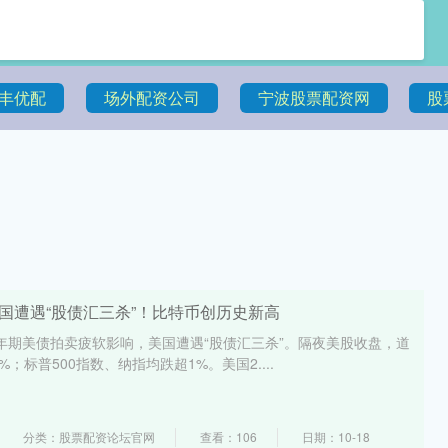
丰优配
场外配资公司
宁波股票配资网
股
国遭遇“股债汇三杀”！比特币创历史新高
0年期美债拍卖疲软影响，美国遭遇“股债汇三杀”。隔夜美股收盘，道
%；标普500指数、纳指均跌超1%。美国2....
分类：股票配资论坛官网
查看：106
日期：10-18