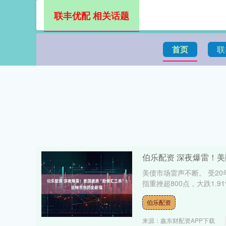
联丰优配 相关话题
首页
联
伯乐配资 深夜爆雷！美
美债市场雷声不断。 受2
指重挫超800点，大跌1.91
伯乐配资
来源：鑫东财配资APP下载