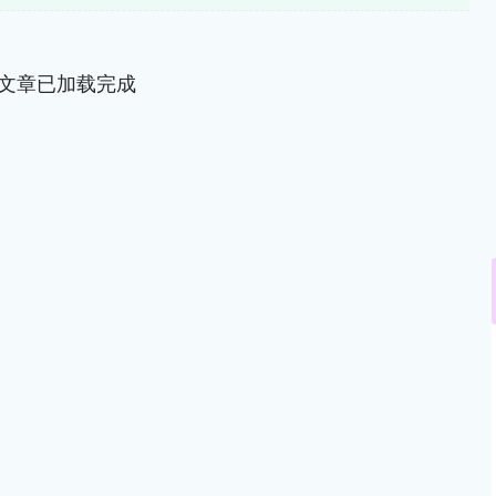
文章已加载完成
深证成指
14110.12
57%
-34.08
-0.24%