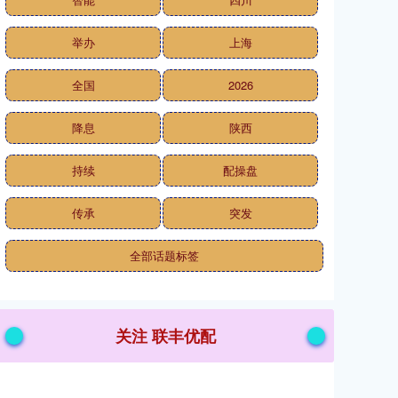
举办
上海
全国
2026
降息
陕西
持续
配操盘
传承
突发
全部话题标签
关注 联丰优配