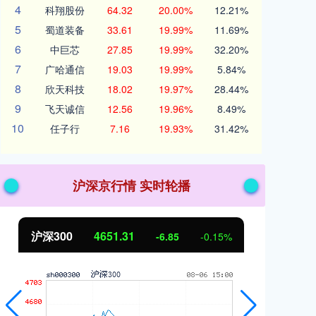
4
科翔股份
64.32
20.00%
12.21%
5
蜀道装备
33.61
19.99%
11.69%
6
中巨芯
27.85
19.99%
32.20%
7
广哈通信
19.03
19.99%
5.84%
8
欣天科技
18.02
19.97%
28.44%
9
飞天诚信
12.56
19.96%
8.49%
10
任子行
7.16
19.93%
31.42%
沪深京行情 实时轮播
沪深300
4651.31
北
-6.85
-0.15%