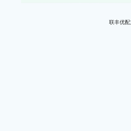
联丰优配
上证指数
3900.35
00
-0.01%
21.92
0.