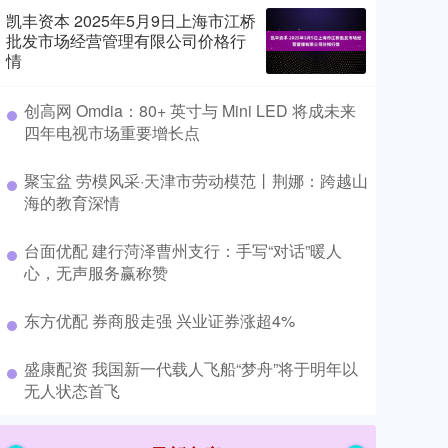
凯丰资本 2025年5月9日上海市江桥
批发市场经营管理有限公司价格行
情
​创高网 Omdia：80+ 英寸与 Mini LED 将成未来
四年电视市场重要增长点
​聚宝盆 劳模风采·天津市劳动模范丨荆娜：跨越山
海的教育深情
​台面优配 建行菏泽曹州支行：手写“对话”暖人
心，无声服务赢称赞
​东方优配 券商股走强 兴业证券涨超4%
​盛康配资 我国新一代载人飞船“梦舟”将于明年以
无人状态首飞