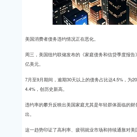
深证成指
14311.01
.68
1.02%
200.89
1
美国消费者债务违约情况正在恶化。
周三，美国纽约联储发布的《家庭债务和信贷季度报告》显
亿美元。
7月至9月期间，逾期30天以上的债务占比达4.5%，为
4.4%，创历史新高。
违约率的攀升反映出美国家庭尤其是年轻群体面临的财务
出。
这一趋势印证了高利率、疲弱就业市场和持续通胀对美