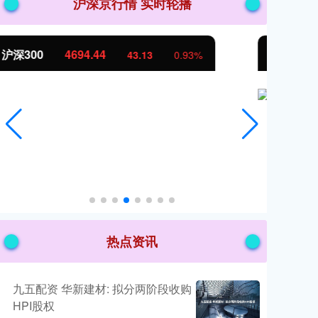
沪深京行情 实时轮播
北证50
1134.24
创
11.37
1.01%
热点资讯
九五配资 华新建材: 拟分两阶段收购
HPI股权