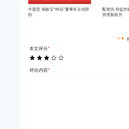
牛股堂 保龄宝“95后”董事长主动辞
配资坊 AI监
职
管理新跃升
本文评分
*
评论内容
*