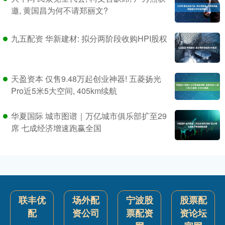
邀, 黄国昌为何不请郑丽文?
九五配资 华新建材: 拟分两阶段收购HPI股权
天盈资本 仅售9.48万起创业神器! 五菱扬光
Pro近5米5大空间, 405km续航
华夏国际 城市图谱｜万亿城市俱乐部扩至29
席 七成经济增速跑赢全国
联丰优
场外配
宁波股
股票配
配
资公司
票配资
资论坛