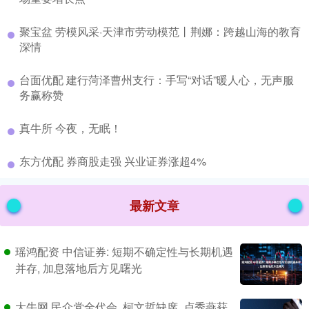
​聚宝盆 劳模风采·天津市劳动模范丨荆娜：跨越山海的教育
深情
​台面优配 建行菏泽曹州支行：手写“对话”暖人心，无声服
务赢称赞
​真牛所 今夜，无眠！
​东方优配 券商股走强 兴业证券涨超4%
最新文章
瑶鸿配资 中信证券: 短期不确定性与长期机遇
并存, 加息落地后方见曙光
大牛网 民众党全代会, 柯文哲缺席, 卢秀燕获