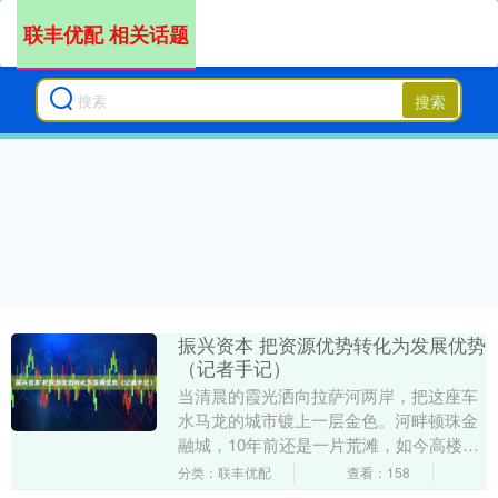
联丰优配 相关话题
搜索
振兴资本 把资源优势转化为发展优势
（记者手记）
当清晨的霞光洒向拉萨河两岸，把这座车
水马龙的城市镀上一层金色。河畔顿珠金
融城，10年前还是一片荒滩，如今高楼鳞
次栉比，各类金融机构和大型企业的牌匾
分类：联丰优配
查看：158
让人目不暇接。....