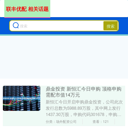
联丰优配 相关话题
搜索
鼎金投资 新恒汇今日申购 顶格申购
需配市值14万元
新恒汇今日开启申购鼎金投资，公司此次
发行总数为5988.89万股，其中网上发行
1437.30万股，申购代码301678，申购价
格12.80元 ，发行市盈率为17....
分类：场外配资公司
查看：121