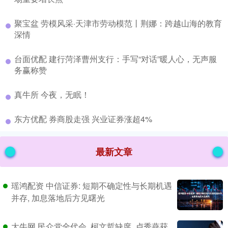
​聚宝盆 劳模风采·天津市劳动模范丨荆娜：跨越山海的教育
深情
​台面优配 建行菏泽曹州支行：手写“对话”暖人心，无声服
务赢称赞
​真牛所 今夜，无眠！
​东方优配 券商股走强 兴业证券涨超4%
最新文章
瑶鸿配资 中信证券: 短期不确定性与长期机遇
并存, 加息落地后方见曙光
大牛网 民众党全代会, 柯文哲缺席, 卢秀燕获