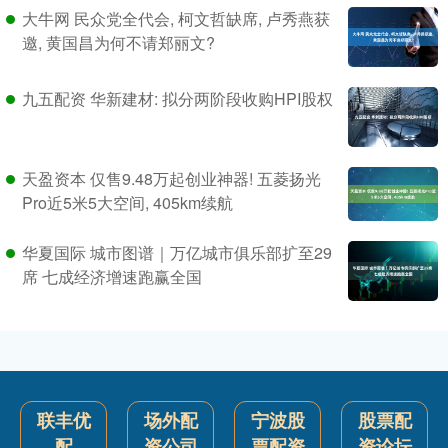
大牛网 民众党全代会, 柯文哲缺席, 卢秀燕获
邀, 黄国昌为何不请郑丽文?
九五配资 华新建材: 拟分两阶段收购HPI股权
天盈资本 仅售9.48万起创业神器! 五菱扬光
Pro近5米5大空间, 405km续航
华夏国际 城市图谱｜万亿城市俱乐部扩至29
席 七成经济增速跑赢全国
联丰优
场外配
宁波股
股票配
配
资公司
票配资
资论坛