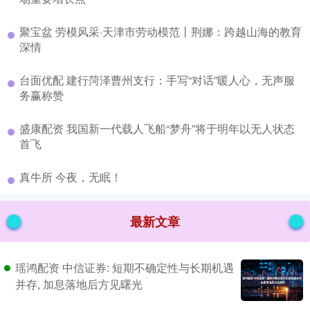
​聚宝盆 劳模风采·天津市劳动模范丨荆娜：跨越山海的教育
深情
​台面优配 建行菏泽曹州支行：手写“对话”暖人心，无声服
务赢称赞
​盛康配资 我国新一代载人飞船“梦舟”将于明年以无人状态
首飞
​真牛所 今夜，无眠！
最新文章
瑶鸿配资 中信证券: 短期不确定性与长期机遇
并存, 加息落地后方见曙光