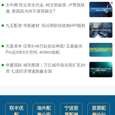
大牛网 民众党全代会, 柯文哲缺席, 卢秀燕获
邀, 黄国昌为何不请郑丽文?
九五配资 华新建材: 拟分两阶段收购HPI股权
天盈资本 仅售9.48万起创业神器! 五菱扬光
Pro近5米5大空间, 405km续航
华夏国际 城市图谱｜万亿城市俱乐部扩至29
席 七成经济增速跑赢全国
联丰优
场外配
宁波股
股票配
配
资公司
票配资
资论坛