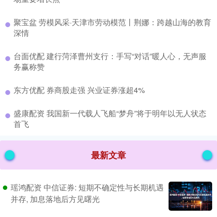
​聚宝盆 劳模风采·天津市劳动模范丨荆娜：跨越山海的教育
深情
​台面优配 建行菏泽曹州支行：手写“对话”暖人心，无声服
务赢称赞
​东方优配 券商股走强 兴业证券涨超4%
​盛康配资 我国新一代载人飞船“梦舟”将于明年以无人状态
首飞
最新文章
瑶鸿配资 中信证券: 短期不确定性与长期机遇
并存, 加息落地后方见曙光