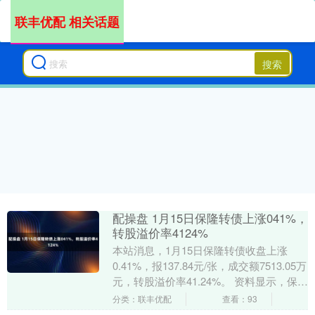
联丰优配 相关话题
搜索
配操盘 1月15日保隆转债上涨041%，
转股溢价率4124%
本站消息，1月15日保隆转债收盘上涨
0.41%，报137.84元/张，成交额7513.05万
元，转股溢价率41.24%。 资料显示，保隆
转债信用级别为“AA”，....
分类：联丰优配
查看：93