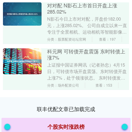
对对配 N影石上市首日开盘上涨
285.02%
N影石今日上市对对配，开盘价182.00
元，上涨285.02%。 公司自成立以来一直
专注于全景相机、运动相机等智能影像设
备的研发、生产和销售，是以全景技术为
分类：股票配资论坛官网
查看：197
基点....
科元网 可转债开盘震荡 东时转债上
涨7%
上证报中国证券网讯（记者孙忠）4月15
日，可转债市场开盘震荡。东时转债开盘
上涨7%，处于领涨状态。 东时转债发行
人ST东时29年来在机动车驾驶人培训行业
分类：场外配资公司
查看：153
深耕细作....
联丰优配文章已加载完成
个股实时涨跌榜