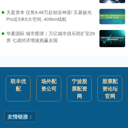
天盈资本 仅售9.48万起创业神器! 五菱扬光
Pro近5米5大空间, 405km续航
华夏国际 城市图谱｜万亿城市俱乐部扩至29
席 七成经济增速跑赢全国
联丰优
场外配
宁波股
股票配
配
资公司
票配资
资论坛
网
官网
友情链接：