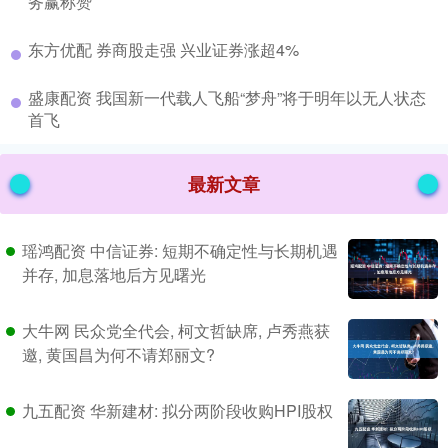
务赢称赞
​东方优配 券商股走强 兴业证券涨超4%
​盛康配资 我国新一代载人飞船“梦舟”将于明年以无人状态
首飞
最新文章
瑶鸿配资 中信证券: 短期不确定性与长期机遇
并存, 加息落地后方见曙光
大牛网 民众党全代会, 柯文哲缺席, 卢秀燕获
邀, 黄国昌为何不请郑丽文?
九五配资 华新建材: 拟分两阶段收购HPI股权