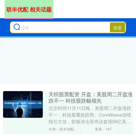
联丰优配 相关话题
搜索
天织股票配资 开盘：美股周二开盘涨
跌不一 科技股跌幅领先
北京时间11月11日晚，美股周二开盘涨跌
不一，科技股重拾跌势。CoreWeave业绩
指引欠佳，软银清仓英伟达套现58亿美元
天织股票配资，令人工智能相关股票承
分类：联丰优配
查看：187
压。....