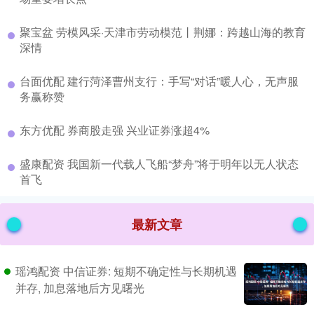
​聚宝盆 劳模风采·天津市劳动模范丨荆娜：跨越山海的教育
深情
​台面优配 建行菏泽曹州支行：手写“对话”暖人心，无声服
务赢称赞
​东方优配 券商股走强 兴业证券涨超4%
​盛康配资 我国新一代载人飞船“梦舟”将于明年以无人状态
首飞
最新文章
瑶鸿配资 中信证券: 短期不确定性与长期机遇
并存, 加息落地后方见曙光