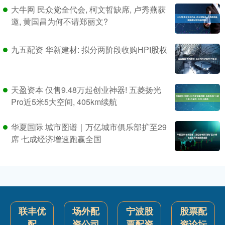
大牛网 民众党全代会, 柯文哲缺席, 卢秀燕获
邀, 黄国昌为何不请郑丽文?
九五配资 华新建材: 拟分两阶段收购HPI股权
天盈资本 仅售9.48万起创业神器! 五菱扬光
Pro近5米5大空间, 405km续航
华夏国际 城市图谱｜万亿城市俱乐部扩至29
席 七成经济增速跑赢全国
联丰优
场外配
宁波股
股票配
配
资公司
票配资
资论坛