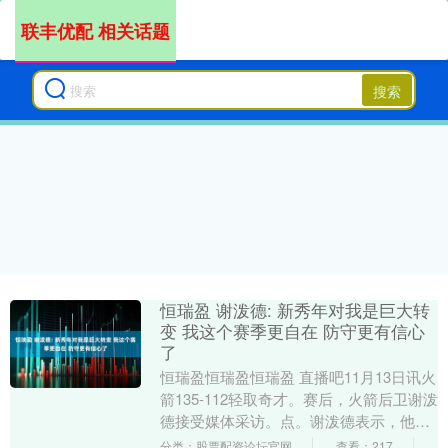
联丰优配 相关话题
搜索
恒瑞盈 谢泼德: 新秀年对我是巨大转
变 我这个赛季更自在 防守更有信心
了
恒瑞盈恒瑞盈恒瑞盈 直播吧11月13日讯火
箭135-112轻取奇才。赛后，火箭后卫谢泼
德接受媒体采访。点。谢泼德表示，他新
秀赛季需要时间适应NBA节奏，等待更
分类：股票配资论坛官网
查看：217