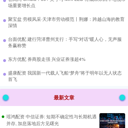
场重要增长点
​聚宝盆 劳模风采·天津市劳动模范丨荆娜：跨越山海的教育
深情
​台面优配 建行菏泽曹州支行：手写“对话”暖人心，无声服
务赢称赞
​东方优配 券商股走强 兴业证券涨超4%
​盛康配资 我国新一代载人飞船“梦舟”将于明年以无人状态
首飞
最新文章
瑶鸿配资 中信证券: 短期不确定性与长期机遇
并存, 加息落地后方见曙光