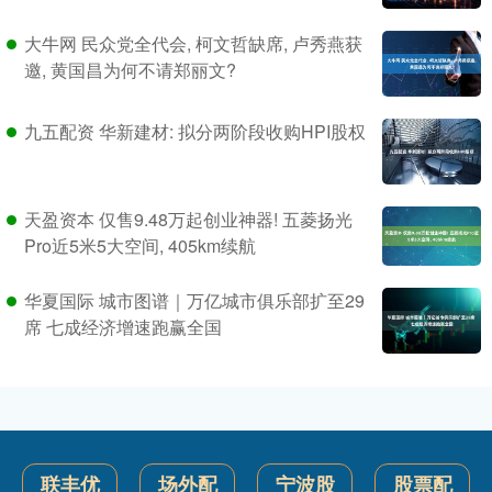
大牛网 民众党全代会, 柯文哲缺席, 卢秀燕获
邀, 黄国昌为何不请郑丽文?
九五配资 华新建材: 拟分两阶段收购HPI股权
天盈资本 仅售9.48万起创业神器! 五菱扬光
Pro近5米5大空间, 405km续航
华夏国际 城市图谱｜万亿城市俱乐部扩至29
席 七成经济增速跑赢全国
联丰优
场外配
宁波股
股票配