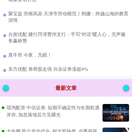
​聚宝盆 劳模风采·天津市劳动模范丨荆娜：跨越山海的教育
深情
​台面优配 建行菏泽曹州支行：手写“对话”暖人心，无声服
务赢称赞
​真牛所 今夜，无眠！
​东方优配 券商股走强 兴业证券涨超4%
最新文章
瑶鸿配资 中信证券: 短期不确定性与长期机遇
并存, 加息落地后方见曙光
大牛网 民众党全代会, 柯文哲缺席, 卢秀燕获