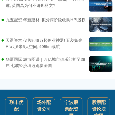
邀, 黄国昌为何不请郑丽文?
九五配资 华新建材: 拟分两阶段收购HPI股权
天盈资本 仅售9.48万起创业神器! 五菱扬光
Pro近5米5大空间, 405km续航
华夏国际 城市图谱｜万亿城市俱乐部扩至29
席 七成经济增速跑赢全国
联丰优
场外配
宁波股
股票配
配
资公司
票配资
资论坛