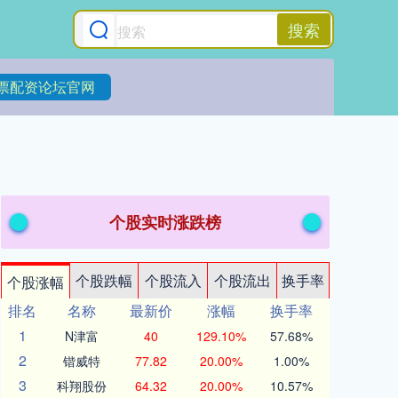
搜索
票配资论坛官网
个股实时涨跌榜
个股跌幅
个股流入
个股流出
换手率
个股涨幅
排名
名称
最新价
涨幅
换手率
1
N津富
40
129.10%
57.68%
2
锴威特
77.82
20.00%
1.00%
3
科翔股份
64.32
20.00%
10.57%