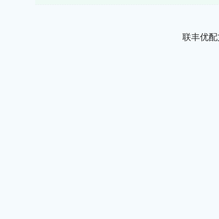
联丰优配
上证指数
3878.09
60
-0.25%
-0.34
-0.