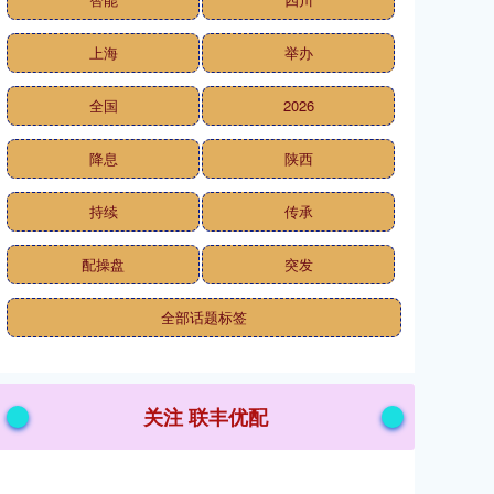
上海
举办
全国
2026
降息
陕西
持续
传承
配操盘
突发
全部话题标签
关注 联丰优配