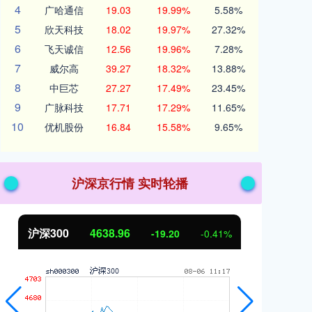
4
广哈通信
19.03
19.99%
5.58%
5
欣天科技
18.02
19.97%
27.32%
6
飞天诚信
12.56
19.96%
7.28%
7
威尔高
39.27
18.32%
13.88%
8
中巨芯
27.27
17.49%
23.45%
9
广脉科技
17.71
17.29%
11.65%
10
优机股份
16.84
15.58%
9.65%
沪深京行情 实时轮播
沪深300
4638.96
北
-19.20
-0.41%