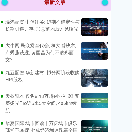
最新文章
瑶鸿配资 中信证券: 短期不确定性与
长期机遇并存, 加息落地后方见曙光
大牛网 民众党全代会, 柯文哲缺席,
卢秀燕获邀, 黄国昌为何不请郑丽
文?
九五配资 华新建材: 拟分两阶段收购
HPI股权
天盈资本 仅售9.48万起创业神器! 五
菱扬光Pro近5米5大空间, 405km续
航
华夏国际 城市图谱｜万亿城市俱乐
部扩至29席 七成经济增速跑赢全国