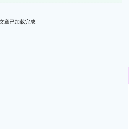
文章已加载完成
深证成指
14086.30
01%
-57.90
-0.41%