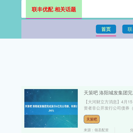
联丰优配 相关话题
首页
联
天策吧 洛阳城发集团完
【大河财立方消息】4月1
资者非公开发行公司债券（第
天策吧
来源：领圣配资