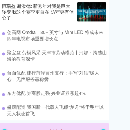
恒瑞盈 谢泼德: 新秀年对我是巨大
转变 我这个赛季更自在 防守更有信
心了
​创高网 Omdia：80+ 英寸与 Mini LED 将成未来
四年电视市场重要增长点
​聚宝盆 劳模风采·天津市劳动模范丨荆娜：跨越山
海的教育深情
​台面优配 建行菏泽曹州支行：手写“对话”暖人
心，无声服务赢称赞
​东方优配 券商股走强 兴业证券涨超4%
​盛康配资 我国新一代载人飞船“梦舟”将于明年以
无人状态首飞