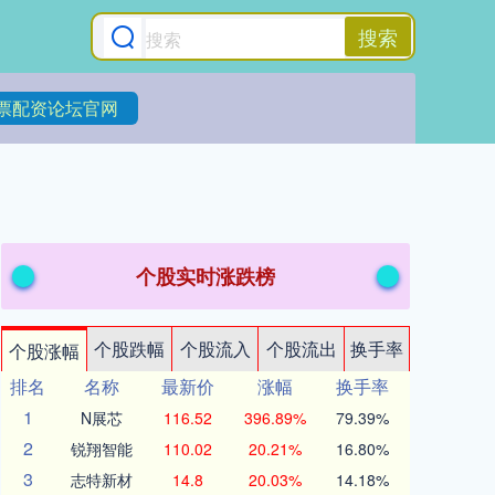
搜索
票配资论坛官网
个股实时涨跌榜
个股跌幅
个股流入
个股流出
换手率
个股涨幅
排名
名称
最新价
涨幅
换手率
1
N展芯
116.52
396.89%
79.39%
2
锐翔智能
110.02
20.21%
16.80%
3
志特新材
14.8
20.03%
14.18%