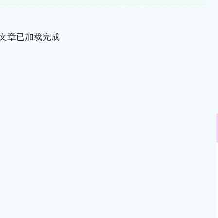
文章已加载完成
沪深300
4694.44
.42%
43.13
0.93%