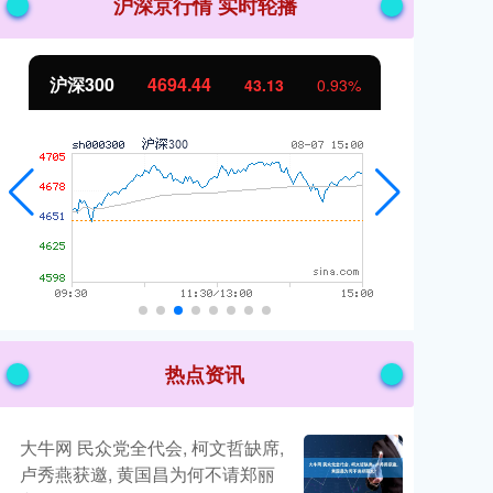
沪深京行情 实时轮播
北证50
1134.24
11.37
1.01%
热点资讯
大牛网 民众党全代会, 柯文哲缺席,
卢秀燕获邀, 黄国昌为何不请郑丽