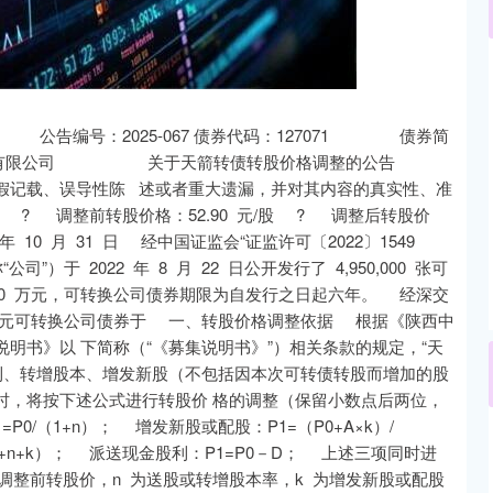
沪深300
4694.44
1.42%
43.13
0.93%
编号：2025-067 债券代码：127071 债券简
有限公司 关于天箭转债转股价格调整的公告
假记载、误导性陈 述或者重大遗漏，并对其内容的真实性、准
? 调整前转股价格：52.90 元/股 ? 调整后转股价
年 10 月 31 日 经中国证监会“证监许可〔2022〕1549
于 2022 年 8 月 22 日公开发行了 4,950,000 张可
00.00 万元，可转换公司债券期限为自发行之日起六年。 经深交
0.00 万元可转换公司债券于 一、转股价格调整依据 根据《陕西中
明书》以 下简称（“《募集说明书》”）相关条款的规定，“天
利、转增股本、增发新股（不包括因本次可转债转股而增加的股
时，将按下述公式进行转股价 格的调整（保留小数点后两位，
/（1+n）； 增发新股或配股：P1=（P0+A×k）/
（1+n+k）； 派送现金股利：P1=P0－D； 上述三项同时进
0 为调整前转股价，n 为送股或转增股本率，k 为增发新股或配股