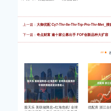
上一篇：
大御优配 Cy7-Thr-Ile-Thr-Trp-Pro-Thr-Met_
下一篇：
奇点财富 逾十家公募出手 FOF创新品种大扩容
股天乐 美联储降息+红海危机! 全球
优配库 浙江