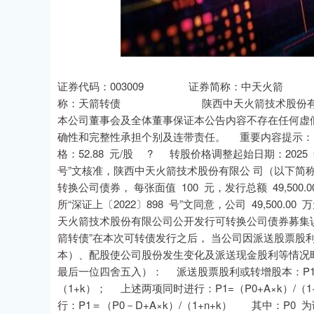
深证成指
14311.01
39.68
1.02%
200.89
证券代码：003009 证券简称：中天火箭 公告
称：天箭转债 陕西中天火箭技术股份
本公司董事会及全体董事保证本公告内容不存在任何虚
确性和完整性承担个别及连带责任。 重要内容提示： 
格：52.88 元/股 ? 转股价格调整起始日期：2025 
号”文核准，陕西中天火箭技术股份有限公 司（以下简称“公司”）
转换公司债券， 每张面值 100 元，发行总额 49,5
所“深证上〔2022〕898 号”文同意，公司 49,50
天火箭技术股份有限公司公开发行可转换公司债券募集说
箭转债”在本次可转债发行之后， 当公司因派送股票股
本）、配股使公司股份发生变化及派送现金股利等情况
最后一位四舍五入）： 派送股票股利或转增股本：P1=P0
（1+k）； 上述两项同时进行：P1=（P0+A×k）/
行：P1＝（P0－D+A×k）/（1+n+k） 其中：P