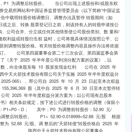
利，P1 为调整后转股价。 当公司出现上述股份和/或股东权
券交易所网站和中国证券监督管理委员会（以下简称“中国证监
公告中载明转股价格调整日、调整办法及暂停 转股期间（如
日或之后、转换 股票登记日之前，则该持有人的转股申请按公
、公司合并、分立或任何其他情形使公司股份类别、数 量和/
债权利益或转股衍生权 益时，公司将视具体情况按照公平、公
的原则调整转股价格。有关转股价格调整内容及操作办法将依据
制订。 公司第四届董事会第二十三次会议、第四届监事会第
过了《关于 2025 年半年度公司利润分配方案的议案》，以
19 股为基数，向全体股东每 10 股派发现金红利 公司在 2025 年
术股份有限公司关于实施 2025 年半年度权益分
-065）， 即公司自 2025 年 10 月 23 日起至本次权益
396,369 股（其中自 2025 年 6 月 30 日至本次暂停转
，公司 2025 年半年度权益分派方案为：以公司现有总股本
说明书》相关条款规定，按下述公式进行转股价格的调整（保留小
=P0－D； 其中：P0 为调整前转股价：52.90 元/
整后转股价。 P1= 52.90-0.018999=52.88 元/股 根据
为 52.88 元/股。调 整后的“天箭转债”转股价格自 2025 年
。 陕西中天火箭技术股份有限公司董事会