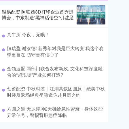
银易配资 阿联酋3D打印企业首秀进
博会，中东制造“黑神话悟空”引驻足
真牛所 今夜，无眠！
恒瑞盈 谢泼德: 新秀年对我是巨大转变 我这个赛
季更自在 防守更有信心了
金领速配 两部门联合发布新政, 文化科技深度融
合的“超现场”产业如何打造?
创盈配资 中秋时装丨江湖共叙团圆意！绝美中秋
时装及返场经典坐骑邀你赴月圆之约
方圆之道 无尿浮肿2天确诊急性肾衰：身体这些
异常信号，警惕肾脏急症降临