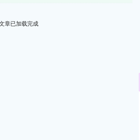
文章已加载完成
沪深300
4694.44
.42%
43.13
0.93%