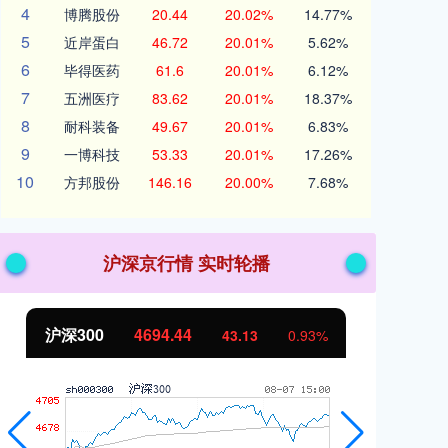
4
博腾股份
20.44
20.02%
14.77%
5
近岸蛋白
46.72
20.01%
5.62%
6
毕得医药
61.6
20.01%
6.12%
7
五洲医疗
83.62
20.01%
18.37%
8
耐科装备
49.67
20.01%
6.83%
9
一博科技
53.33
20.01%
17.26%
10
方邦股份
146.16
20.00%
7.68%
沪深京行情 实时轮播
北证50
1134.24
创
11.37
1.01%