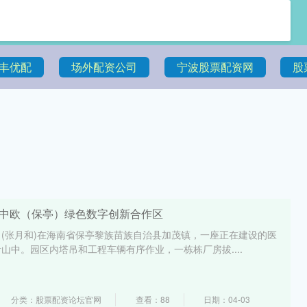
丰优配
场外配资公司
宁波股票配资网
股
设中欧（保亭）绿色数字创新合作区
电 (张月和)在海南省保亭黎族苗族自治县加茂镇，一座正在建设的医
山中。园区内塔吊和工程车辆有序作业，一栋栋厂房拔....
分类：股票配资论坛官网
查看：88
日期：04-03