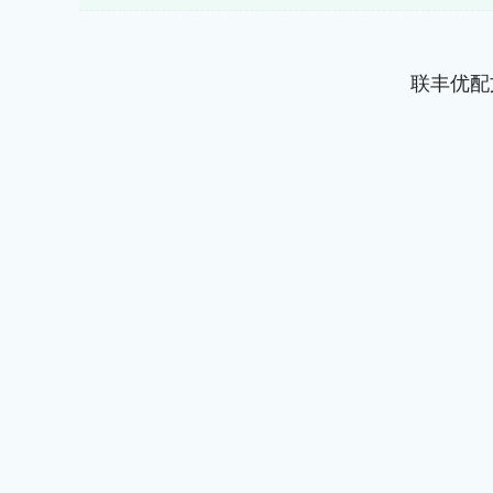
联丰优配
深证成指
14311.01
.68
1.02%
200.89
1