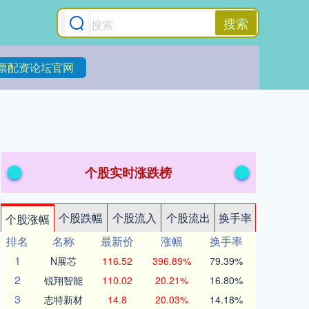
搜索
票配资论坛官网
个股实时涨跌榜
个股跌幅
个股流入
个股流出
换手率
个股涨幅
排名
名称
最新价
涨幅
换手率
1
N展芯
116.52
396.89%
79.39%
2
锐翔智能
110.02
20.21%
16.80%
3
志特新材
14.8
20.03%
14.18%