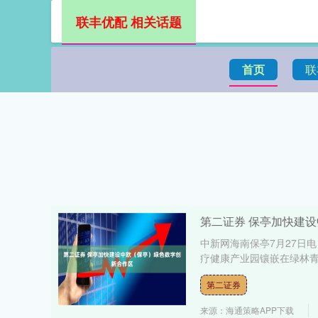
联丰优配 相关话题
首页
联
第二证券 保亭加快建
中新网海南保亭7月27日
疗健康产业园镶嵌在绿林青
第二证券
来源：海通策略APP下载