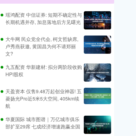
瑶鸿配资 中信证券: 短期不确定性与
长期机遇并存, 加息落地后方见曙光
大牛网 民众党全代会, 柯文哲缺席,
卢秀燕获邀, 黄国昌为何不请郑丽
文?
九五配资 华新建材: 拟分两阶段收购
HPI股权
天盈资本 仅售9.48万起创业神器! 五
菱扬光Pro近5米5大空间, 405km续
航
华夏国际 城市图谱｜万亿城市俱乐
部扩至29席 七成经济增速跑赢全国