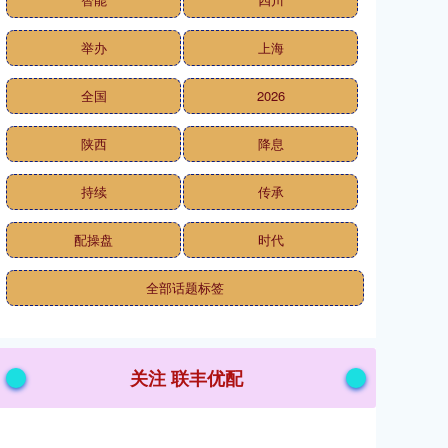
举办
上海
全国
2026
陕西
降息
持续
传承
配操盘
时代
全部话题标签
关注 联丰优配