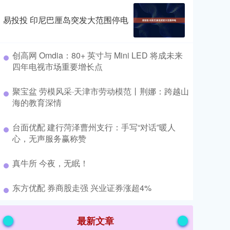
易投投 印尼巴厘岛突发大范围停电
​创高网 Omdia：80+ 英寸与 Mini LED 将成未来
四年电视市场重要增长点
​聚宝盆 劳模风采·天津市劳动模范丨荆娜：跨越山
海的教育深情
​台面优配 建行菏泽曹州支行：手写“对话”暖人
心，无声服务赢称赞
​真牛所 今夜，无眠！
​东方优配 券商股走强 兴业证券涨超4%
最新文章