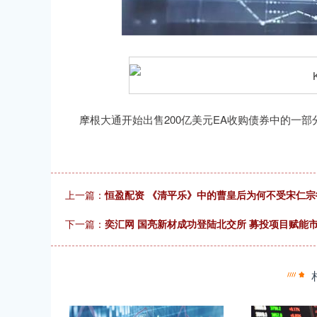
指数
3940.04
深证成指
14
39.68
1.02%
摩根大通开始出售200亿美元EA收购债券中的一部
上一篇：
恒盈配资 《清平乐》中的曹皇后为何不受宋仁宗
下一篇：
奕汇网 国亮新材成功登陆北交所 募投项目赋能