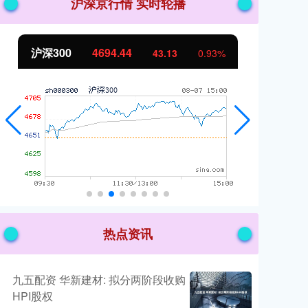
沪深京行情 实时轮播
北证50
1134.24
43.13
0.93%
11.37
热点资讯
九五配资 华新建材: 拟分两阶段收购
HPI股权