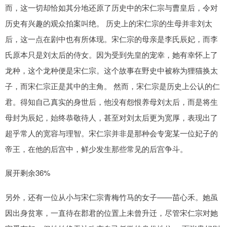
而，这一切却恰如其分地还原了历史中的宋仁宗与曹皇后，令对
历史有兴趣的观众拍案叫绝。 历史上的宋仁宗的生母并非刘太
后，这一点在剧中也有所体现。宋仁宗的母亲是李氏辰妃，而李
氏原本只是刘太后的侍女。因为受到先皇的宠幸，她有幸怀上了
龙种，这个龙种便是宋仁宗。这个故事在野史中被称为狸猫换太
子，而宋仁宗正是其中的主角。 然而，宋仁宗是历史上公认的仁
君。得知自己真实的身世后，他没有怨恨养母刘太后，而是将生
母封为辰妃，始终恭敬待人，甚至对刘太后更为宽厚，表现出了
超乎常人的宽容与理智。宋仁宗并非是那种会专宠某一位妃子的
帝王，在他的后宫中，鲜少发生那些常见的后宫争斗。
展开剩余36%
另外，还有一位从小与宋仁宗青梅竹马的女子——苗心禾。她虽
因出身贫寒，一直待在郡君的位置上未曾升迁，尽管宋仁宗对她