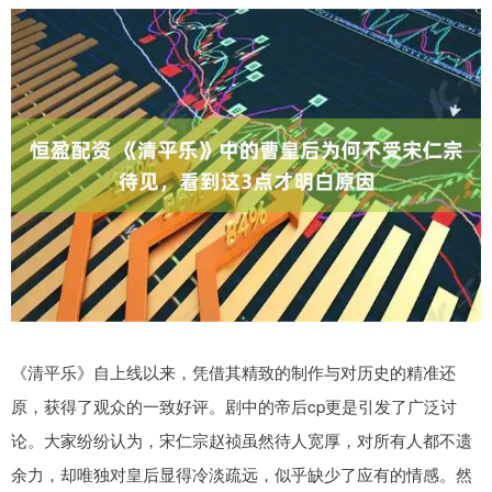
《清平乐》自上线以来，凭借其精致的制作与对历史的精准还
原，获得了观众的一致好评。剧中的帝后cp更是引发了广泛讨
论。大家纷纷认为，宋仁宗赵祯虽然待人宽厚，对所有人都不遗
余力，却唯独对皇后显得冷淡疏远，似乎缺少了应有的情感。然