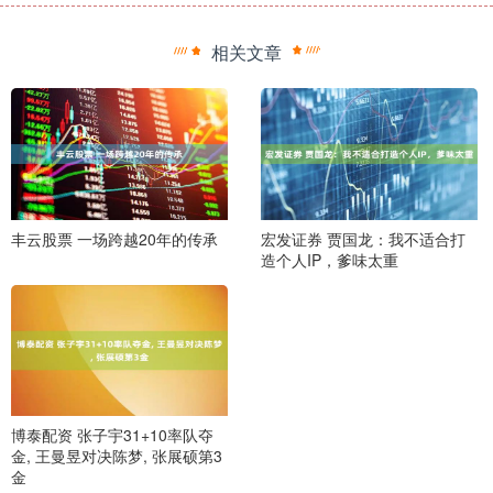
相关文章
丰云股票 一场跨越20年的传承
宏发证券 贾国龙：我不适合打
造个人IP，爹味太重
博泰配资 张子宇31+10率队夺
金, 王曼昱对决陈梦, 张展硕第3
金