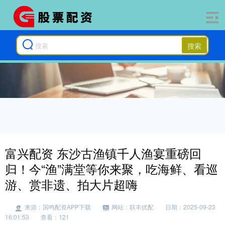
搜索
富兴配资 东沙古渔镇千人渔宴重磅回
归！今“渔”满堂等你来聚，吃海鲜、看巡
游、赏非遗、拍大片超嗨
来源：国鸣配资APP下载
网站：联丰优配
日期：2025-09-23
16:01:53
查看：121