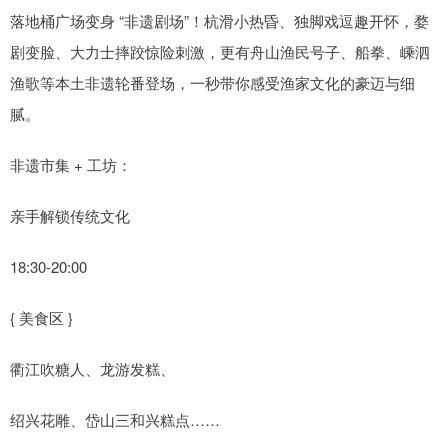
落地桶广场变身 “非遗剧场”！杭滑小热昏、独脚戏逗趣开怀，婺
剧变脸、大力士摔跤惊险刺激，更有舟山渔民号子、船拳、嵊泗
渔歌等本土非遗轮番登场，一秒带你感受渔家文化的豪迈与细
腻。
非遗市集 + 工坊：
亲手解锁传统文化
18:30-20:00
{ 美食区 }
衢江吹糖人、龙游发糕、
绍兴花雕、岱山三和兴糕点……