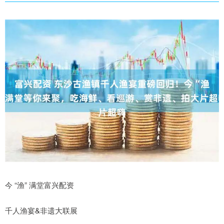
今 “渔” 满堂富兴配资
千人渔宴&非遗大联展