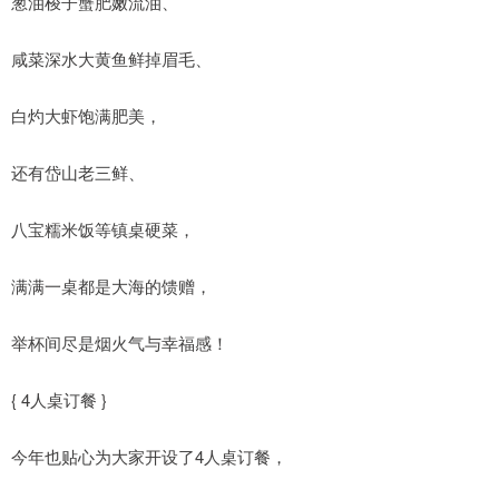
葱油梭子蟹肥嫩流油、
咸菜深水大黄鱼鲜掉眉毛、
白灼大虾饱满肥美，
还有岱山老三鲜、
八宝糯米饭等镇桌硬菜，
满满一桌都是大海的馈赠，
举杯间尽是烟火气与幸福感！
{ 4人桌订餐 }
今年也贴心为大家开设了4人桌订餐，