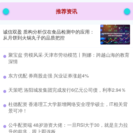
推荐资讯
诚信双盈 质构分析仪在食品检测中的应用：
从月饼到火锅丸子的品质把控
聚宝盆 劳模风采·天津市劳动模范丨荆娜：跨越山海的教育
深情
东方优配 券商股走强 兴业证券涨超4%
天策吧 洛阳城发集团完成发行6亿元公司债，利率2.94％
杜德配资 香港理工大学新增网络安全理学硕士，IT相关背
景可冲！
公牛配资端 48岁游资大佬：一旦RSI大于30，就是主力拉
升的前兆，跟上即连板