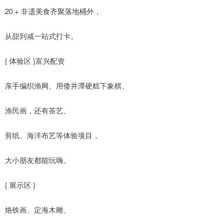
20 + 非遗美食齐聚落地桶外，
从甜到咸一站式打卡。
{ 体验区 }富兴配资
亲手编织渔网、用倭井潭硬糕下象棋、
渔民画，还有茶艺、
剪纸、海洋布艺等体验项目，
大小朋友都能玩嗨。
{ 展示区 }
烙铁画、定海木雕、