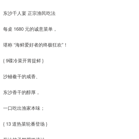
东沙千人宴 正宗渔民吃法
每桌 1680 元的诚意菜单，
堪称 “海鲜爱好者的终极狂欢”！
{ 9碟冷菜开胃提鲜 }
沙鳗鲞干的咸香、
东沙香干的醇厚，
一口吃出渔家本味；
{ 13 道热菜轮番登场 }