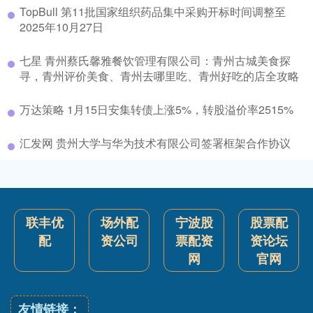
TopBull 第11批国家组织药品集中采购开标时间调整至
2025年10月27日
七星 青州蔡氏馨雅餐饮管理有限公司：青州古城美食探
寻，青州评价美食、青州去哪里吃、青州好吃的店全攻略
万达策略 1月15日安集转债上涨5%，转股溢价率2515%
汇发网 贵州大学与华为技术有限公司签署框架合作协议
联丰优
场外配
宁波股
股票配
配
资公司
票配资
资论坛
网
官网
友情链接：