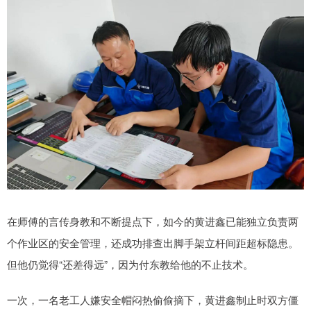
在师傅的言传身教和不断提点下，如今的黄进鑫已能独立负责两
个作业区的安全管理，还成功排查出脚手架立杆间距超标隐患。
但他仍觉得“还差得远”，因为付东教给他的不止技术。
一次，一名老工人嫌安全帽闷热偷偷摘下，黄进鑫制止时双方僵