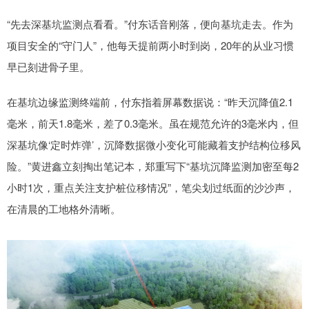
“先去深基坑监测点看看。”付东话音刚落，便向基坑走去。作为
项目安全的“守门人”，他每天提前两小时到岗，20年的从业习惯
早已刻进骨子里。
在基坑边缘监测终端前，付东指着屏幕数据说：“昨天沉降值2.1
毫米，前天1.8毫米，差了0.3毫米。虽在规范允许的3毫米内，但
深基坑像‘定时炸弹’，沉降数据微小变化可能藏着支护结构位移风
险。”黄进鑫立刻掏出笔记本，郑重写下“基坑沉降监测加密至每2
小时1次，重点关注支护桩位移情况”，笔尖划过纸面的沙沙声，
在清晨的工地格外清晰。