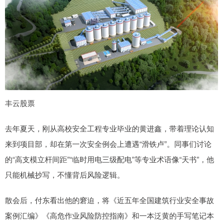
丰云股票
去年夏天，刚从高校安全工程专业毕业的黄进鑫，带着理论认知
来到项目部，却在第一次安全例会上遭遇“滑铁卢”。同事们讨论
的“高支模立杆间距”“临时用电三级配电”等专业术语像“天书”，他
只能机械抄写，不懂背后风险逻辑。
散会后，付东看出他的窘迫，将《近五年全国建筑行业安全事故
案例汇编》《高危作业风险防控指南》和一本泛黄的手写笔记本