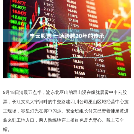
9月18日清晨五点半，渝东北巫山的群山浸在朦胧晨雾中丰云股
票，长江支流大宁河畔的中交路建四川公司巫山区域经营中心施
工现场，零星灯光在雾中闪烁。安全班组长付东已带着徒弟黄进
鑫来到工地入口，两人熟练地穿上橙红色反光背心、戴上安全
帽。