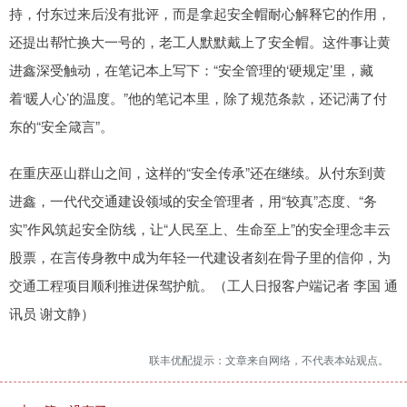
持，付东过来后没有批评，而是拿起安全帽耐心解释它的作用，
还提出帮忙换大一号的，老工人默默戴上了安全帽。这件事让黄
进鑫深受触动，在笔记本上写下：“安全管理的‘硬规定’里，藏
着‘暖人心’的温度。”他的笔记本里，除了规范条款，还记满了付
东的“安全箴言”。
在重庆巫山群山之间，这样的“安全传承”还在继续。从付东到黄
进鑫，一代代交通建设领域的安全管理者，用“较真”态度、“务
实”作风筑起安全防线，让“人民至上、生命至上”的安全理念丰云
股票，在言传身教中成为年轻一代建设者刻在骨子里的信仰，为
交通工程项目顺利推进保驾护航。（工人日报客户端记者 李国 通
讯员 谢文静）
联丰优配提示：文章来自网络，不代表本站观点。