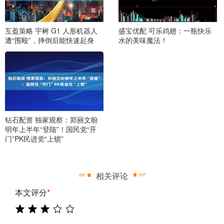
互盈策略 宇树 G1 人形机器人
盛宝优配 可乐鸡翅：一瓶快乐
遭“围殴”，摔倒后能快速起身
水的美味魔法！
钻石配资 独家观察：郑丽文盼
明年上半年“登陆”！国民党“开
门”PK民进党“上锁”
相关评论
本文评分
*