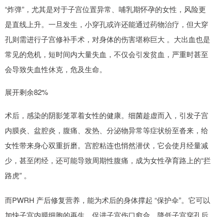
“炸弹”，尤其是对于子宫位置异常、哺乳期怀孕的女性，风险更
是直线上升。一旦发生，小穿孔或许还能通过药物治疗，但大穿
孔则需进行子宫修补手术，对身体的伤害堪称巨大 。大出血也是
常见的危机，短时间内大量失血，不仅会引发贫血，严重时甚至
会导致失血性休克，危及生命。
展开剩余82%
术后，感染的阴影笼罩着女性的健康。细菌趁虚而入，引发子宫
内膜炎、盆腔炎，腹痛、发热、分泌物异常等症状纷至沓来，给
女性带来身心双重折磨。宫腔粘连也悄然潜伏，它会使月经量减
少，甚至闭经，还可能导致周期性腹痛，成为女性孕育路上的“拦
路虎” 。
而PWRH 产后修复营养，能为术后的身体撑起 “保护伞”。它可以
加快子宫内膜细胞的再生，促进子宫伤口愈合，降低子宫穿孔后