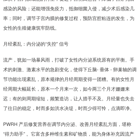
感染的风险；还能增强免疫力，抵御细菌入侵，减少术后感染几
率；同时，调节子宫内膜的修复过程，预防宫腔粘连的发生，为
女性的生殖健康筑牢防线。
月经紊乱：内分泌的“失控” 信号
流产，犹如一场暴风雨，打破了女性内分泌系统原有的平衡。手
术的刺激、激素水平的急剧变化，使得下丘脑- 垂体 - 卵巢轴的调
节功能出现紊乱，原本规律的月经周期变得一团糟。有的女性月
经周期大幅延长，原本一个月来一次，如今两三个月才姗姗来
迟；有的则周期缩短，频繁造访，让人措手不及。月经量也失去
了往日的稳定，时而多如洪水决堤，时而少得可怜，点滴即净。
PWRH 产后修复营养在调节内分泌、改善月经紊乱方面，堪称
“得力助手” 。它富含多种维生素和矿物质，能为身体补充因流产