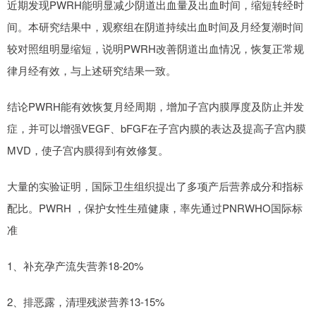
近期发现PWRH能明显减少阴道出血量及出血时间，缩短转经时
间。本研究结果中，观察组在阴道持续出血时间及月经复潮时间
较对照组明显缩短，说明PWRH改善阴道出血情况，恢复正常规
律月经有效，与上述研究结果一致。
结论PWRH能有效恢复月经周期，增加子宫内膜厚度及防止并发
症，并可以增强VEGF、bFGF在子宫内膜的表达及提高子宫内膜
MVD，使子宫内膜得到有效修复。
大量的实验证明，国际卫生组织提出了多项产后营养成分和指标
配比。PWRH ，保护女性生殖健康，率先通过PNRWHO国际标
准
1、补充孕产流失营养18-20%
2、排恶露，清理残淤营养13-15%