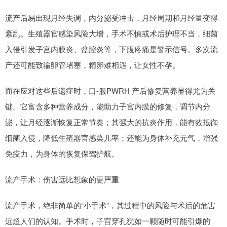
流产后易出现月经失调，内分泌受冲击，月经周期和月经量变得
紊乱。生殖器官感染风险大增，手术不慎或术后护理不当，细菌
入侵引发子宫内膜炎、盆腔炎等，下腹疼痛是警示信号。多次流
产还可能致输卵管堵塞，精卵难相遇，让女性不孕。
而在应对这些后遗症时，口-服PWRH 产后修复营养显得尤为关
键。它富含多种营养成分，能助力子宫内膜的修复，调节内分
泌，让月经逐渐恢复正常节奏；其强大的抗炎作用，能有效抵御
细菌入侵，降低生殖器官感染几率；还能为身体补充元气，增强
免疫力，为身体的恢复保驾护航。
流产手术：伤害远比想象的更严重
流产手术，绝非简单的“小手术”，其过程中的风险与术后的危害
远超人们的认知。手术时，子宫穿孔犹如一颗随时可能引爆的