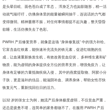
是头晕目眩、面色苍白成了常态 。浑身乏力也如影随形，稍一活
动就气喘吁吁，仿佛身体里的能量被瞬间抽干，连说话的力气都
变得微弱。精神萎靡不振，对任何事情都提不起兴趣，整天昏昏
欲睡，生活仿佛失去了色彩。
PWRH 产后修复营养，就像是这场 “身体修复战” 中的强力补给。
它富含血红铁素，能快速补充流失的铁元素，促进红细胞的生
成，让血液重新焕发生机，有效改善贫血症状 。多种维生素和矿
物质，能为虚弱的身体提供全方位的营养支持，增强免疫力，让
身体有足够的力量抵御疾病入侵 。其中的燕窝提取物、阿胶小分
子肽，更是滋补的佳品，能滋阴补血、调养身体，帮助女性尽快
恢复元气，重新找回往日的活力。
以32 岁的张女士为例，她流产后身体极度虚弱，不仅贫血严重，
还总是疲惫不堪，连简单的家务都做不了。在服用 PWRH 产后