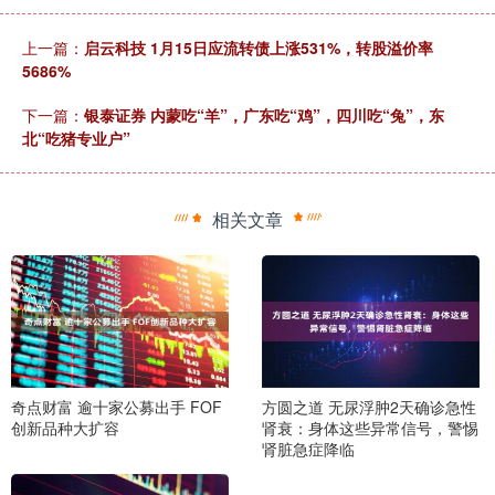
上一篇：
启云科技 1月15日应流转债上涨531%，转股溢价率
5686%
下一篇：
银泰证券 内蒙吃“羊”，广东吃“鸡”，四川吃“兔”，东
北“吃猪专业户”
相关文章
奇点财富 逾十家公募出手 FOF
方圆之道 无尿浮肿2天确诊急性
创新品种大扩容
肾衰：身体这些异常信号，警惕
肾脏急症降临