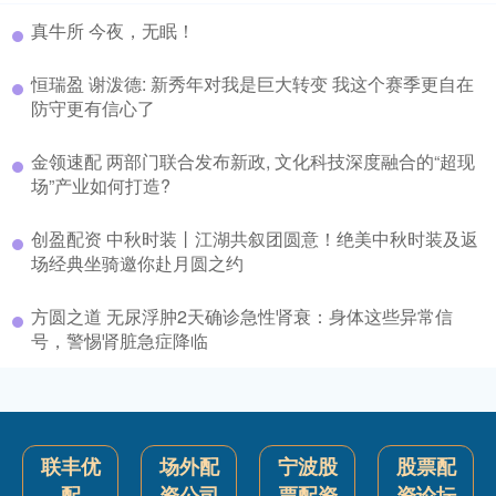
真牛所 今夜，无眠！
恒瑞盈 谢泼德: 新秀年对我是巨大转变 我这个赛季更自在
防守更有信心了
金领速配 两部门联合发布新政, 文化科技深度融合的“超现
场”产业如何打造?
创盈配资 中秋时装丨江湖共叙团圆意！绝美中秋时装及返
场经典坐骑邀你赴月圆之约
方圆之道 无尿浮肿2天确诊急性肾衰：身体这些异常信
号，警惕肾脏急症降临
联丰优
场外配
宁波股
股票配
配
资公司
票配资
资论坛