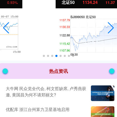
北证50
1134.24
11.37
1.01%
热点资讯
大牛网 民众党全代会, 柯文哲缺席, 卢秀燕获
邀, 黄国昌为何不请郑丽文?
优配库 浙江台州算力卫星基地启用