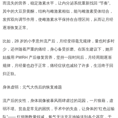
而流失的营养，稳定激素水平，让内分泌系统重新找回 “节奏”。
其中的大豆异黄酮，结构与雌激素相似，能与雌激素受体结合，
发挥双向调节作用，使雌激素水平保持在合理区间，从而让月经
逐渐恢复正常。
比如，28 岁的小李意外流产后，月经变得毫无规律，量也时多时
少，还伴随着严重的痛经，身心备受折磨。在医生建议下，她开
始服用 PWRH 产后修复营养，坚持一段时间后，月经周期逐渐
规律，月经量也趋于正常，痛经症状也减轻了许多，生活终于回
归正轨。
身体虚弱：元气大伤后的恢复难题
流产后的女性，身体就像被暴风雨肆虐过的花园，一片狼藉，虚
弱不堪。贫血是常见的困扰，手术中的失血，让身体的“红色运输
队”—— 红细胞数量锐减，氧气无法充足地输送到各个器官，于